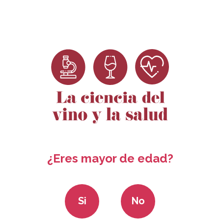
Ir
Ver menú
al
contenido
¿Eres mayor de edad?
Si
No