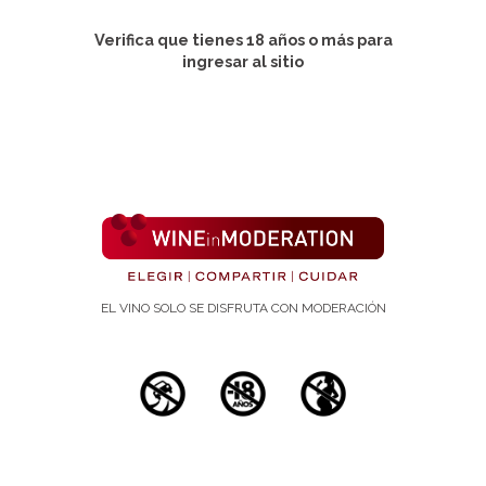
Verifica que tienes 18 años o más para
Revista:
ingresar al sitio
Medicine (Baltimore). Nº 2023 Jun 2;102(22):e33861..
doi: 10.1097/MD.0000000000033861.
Publicación:
2 de junio de 2023
Autores:
1
Yueying Wu
,
Dayeon Shin
1
Department of Food and Nutrition, Inha
University, Incheon, Republic of Korea.
EL VINO SOLO SE DISFRUTA CON MODERACIÓN
Palabras/as clave
acidourico, estudiotransversal, salud, vino