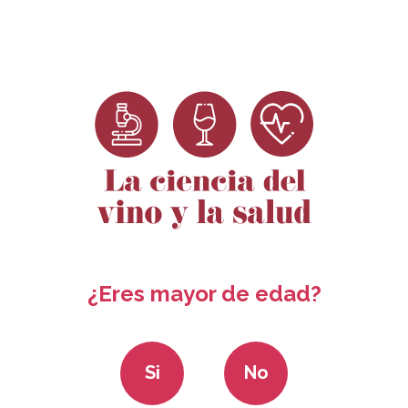
Dosieres
Ciencia para no
Convocatoria
Rec
Científicos
científicos
ayudas 2024
¿Eres mayor de edad?
Si
No