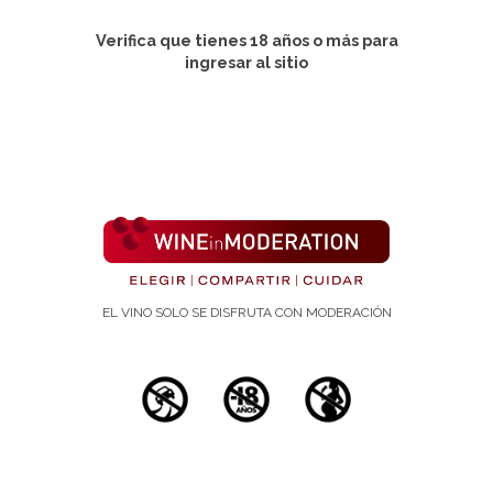
Verifica que tienes 18 años o más para
ingresar al sitio
Revista:
Journal of molecular and cellular cardiology (J Mol
Cell Cardiol).. Nº 39(5):813-22
Publicación:
1 de noviembre de 2005
Autores:
Kaga S, Zhan L, Matsumoto M, Maulik N
Molecular Cardiology Laboratory, Department of
EL VINO SOLO SE DISFRUTA CON MODERACIÓN
Surgery, University of Connecticut Health Center,
263 Farmington Avenue, Farmington, CT 06030-
1110, USA.
Palabras/as clave
infarcted rat myocardium, Resveratrol, vascular endot