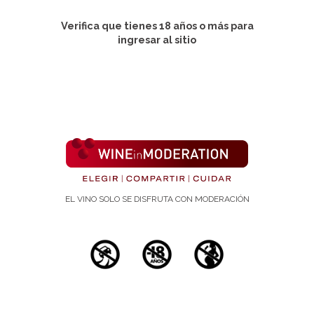
Cancer Treat Rev. (Cancer treatment reviews).. Nº
36(1):43-53
Verifica que tienes 18 años o más para
ingresar al sitio
Publicación:
1 de febrero de 2010
Autores:
Bishayee A, Politis T, Darvesh AS..
Department of Pharmaceutical Sciences,
Northeastern Ohio Universities Colleges of
Medicine and Pharmacy, Rootstown, 44272, USA.
EL VINO SOLO SE DISFRUTA CON MODERACIÓN
Palabras/as clave
chemopreventive, Grapes, Hepatocellular carcinoma,
Review, wine