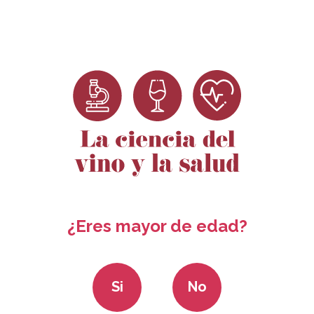
Dosieres
Ciencia para no
Convocatoria
Rec
Científicos
científicos
ayudas 2024
¿Eres mayor de edad?
Si
No