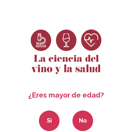
Dosieres
Ciencia para no
Convocatoria
Rec
Científicos
científicos
ayudas 2024
¿Eres mayor de edad?
Si
No