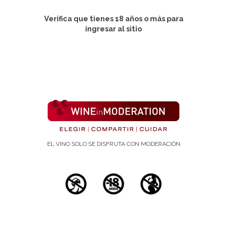
Verifica que tienes 18 años o más para
Revista:
ingresar al sitio
The Journal of Physiology (J Physiol).. Nº 590
Publicación:
1 de junio de 2012
Autores:
Dolinksy V, Jones K, Sidhu R, Maykowsky M,
Czubryt M, Gordon T, Dyck J
• Cardiovascular Research Centre, Mazankowski
Alberta Heart Institute, Department of Pediatrics,
EL VINO SOLO SE DISFRUTA CON MODERACIÓN
University of Alberta, Edmonton, AB, Canada.
Abstract: