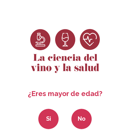
Dosieres
Ciencia para no
Convocatoria
Rec
Científicos
científicos
ayudas 2024
¿Eres mayor de edad?
Si
No