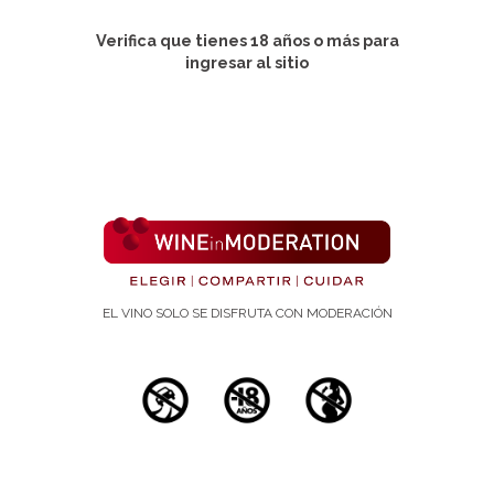
Verifica que tienes 18 años o más para
Revista:
ingresar al sitio
International Journal of Public Health
Publicación:
29 de junio de 2026
Autores:
Simona Esposito; Augusto Di
Castelnuovo; Simona Costanzo; Alessandro
Gialluisi; Antonietta Pepe; Emilia Ruggiero; Amalia
De Curtis; Sara Magnacca; Mariarosaria Persichillo;
Francesc Casanovas-Garriga; Chiara Cerletti;
EL VINO SOLO SE DISFRUTA CON MODERACIÓN
Maria Benedetta Donati; Giovanni de
Gaetano; Licia Iacoviello; Marialaura Bonaccio
Palabras/as clave
consumomoderado, envejecimiento, envejecimiento
biologico, Moli-sani