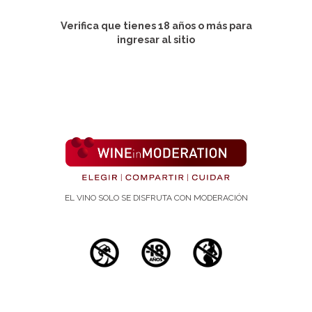
Revista:
Verifica que tienes 18 años o más para
PubMed
ingresar al sitio
Publicación:
25 de mayo de 2026
Autores:
1
Kora-Mareen Bühler
,
Javier Calleja-
1
2
3
Conde
,
Carlo Bressa
,
Félix Gómez-
4
5
Gallego
,
Jacobo Albert
,
Mateo Pérez-
1
6
7
1
8
Wiesner
,
Jose Antonio López-Moreno
EL VINO SOLO SE DISFRUTA CON MODERACIÓN
Palabras/as clave
bebidasfermentadas, bienestar, dietamediterranea, em
ocioesbasicas