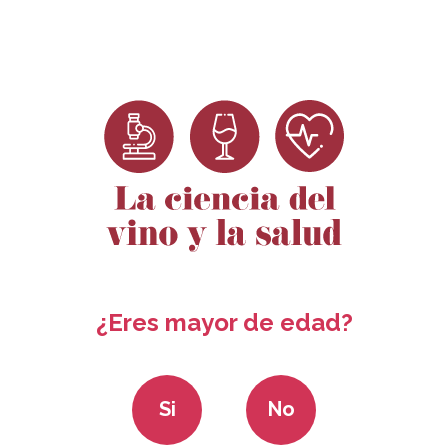
Dosieres
Ciencia para no
Convocatoria
Rec
Científicos
científicos
ayudas 2024
¿Eres mayor de edad?
Si
No