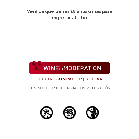
(Arch Mal Coeur Vaiss.).. Nº 99(12):1230-5
Verifica que tienes 18 años o más para
Publicación:
ingresar al sitio
1 de diciembre de 2006
Autores:
Lagrue-Lak-Hal AH, Andriantsitohaina R
Biologie neuro-vasculaire intégrée, CNRS, UMR
6214-INSERM Faculté de médecine, Angers.
Palabras/as clave
red wine, Resveratrol, Risk
EL VINO SOLO SE DISFRUTA CON MODERACIÓN
Abstract:
Numerous epidemiological studies indicate that