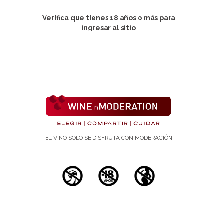
23(2):122.
Verifica que tienes 18 años o más para
Publicación:
ingresar al sitio
1 de febrero de 2007
Autores:
Labie D, Ferré P.
Département de génétique, développement et
pathologie moléculaire, Institut Cochin, 24, rue du
Faubourg Saint-Jacques, 75014 Paris, France.
labie@cochin.inserm.fr
EL VINO SOLO SE DISFRUTA CON MODERACIÓN
Abstract:
No abstract available