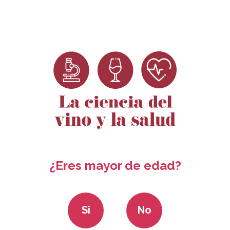
Dosieres
Ciencia para no
Convocatoria
Rec
Científicos
científicos
ayudas 2024
¿Eres mayor de edad?
Si
No