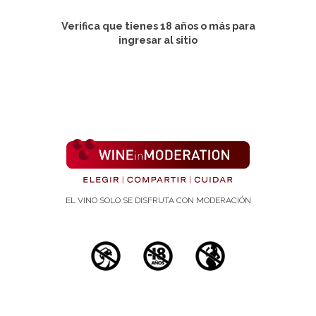
1652. .
doi: 10.1038/s41591-025-03570-5. Epub 2025 Mar 24.
Verifica que tienes 18 años o más para
ingresar al sitio
Publicación:
24 de marzo de 2025
Autores:
1
2
3
4
Anne-Julie Tessier
,
Fenglei
5
6
7
Wang
,
Andres Ardisson Korat
,
A Heather
5
8
9
5
8
9
Eliassen
,
Jorge Chavarro
,
Francine
10
5
11
Grodstein
,
Jun Li
,
Liming
8
12
5
8
9
Liang
,
Walter C Willett
,
Qi
5
8
9
5
8
9
Sun
,
Meir J Stampfer
,
Frank B
EL VINO SOLO SE DISFRUTA CON MODERACIÓN
13
14
15
16
17
18
Hu
,
Marta Guasch-Ferré
1
Department of Nutrition, Harvard T.H. Chan
School of Public Health, Boston, MA, USA. anne-
julie.tessier@umontreal.ca.
2
Department of Nutrition, Faculty of Medicine,